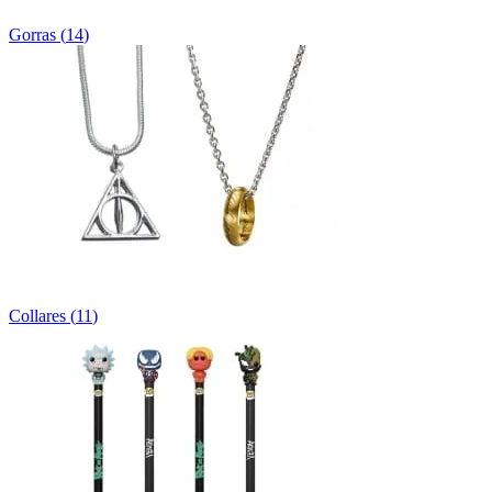
Gorras
(
14
)
Collares
(
11
)