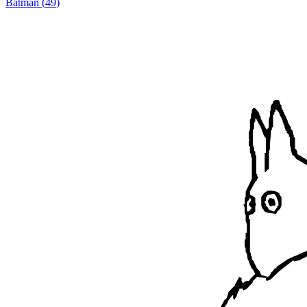
Batman
(
49
)