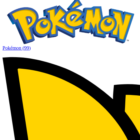
Pokémon
(
99
)