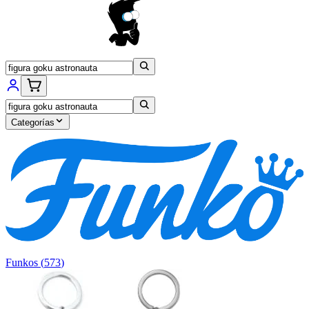
Categorías
Funkos
(
573
)