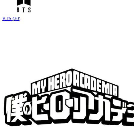
BTS
(
30
)