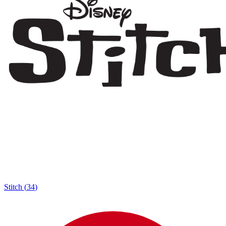
Stitch
(
34
)