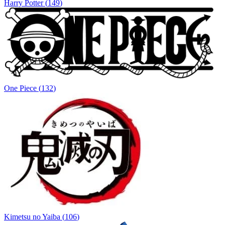
Harry Potter
(
149
)
One Piece
(
132
)
Kimetsu no Yaiba
(
106
)