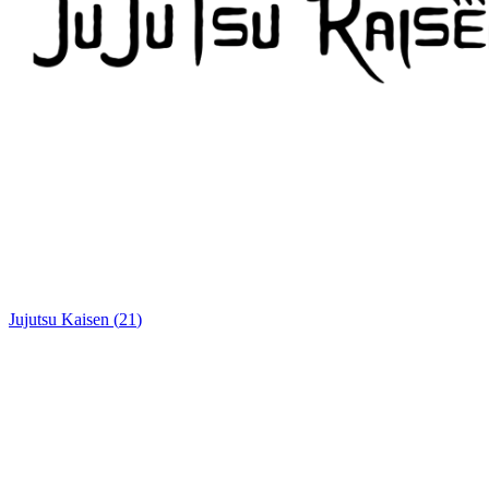
Jujutsu Kaisen
(
21
)