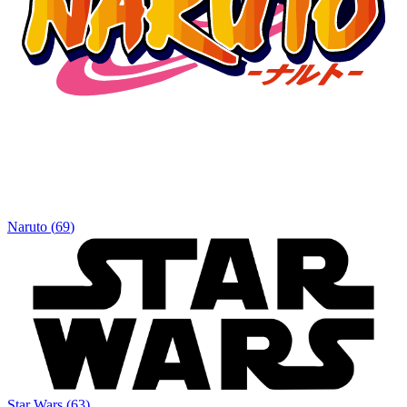
Naruto
(
69
)
Star Wars
(
63
)