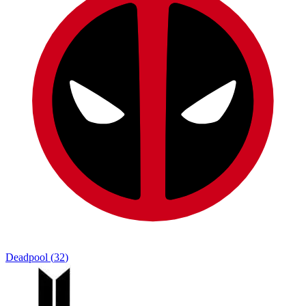
Deadpool
(
32
)