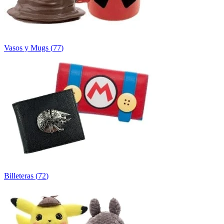
Vasos y Mugs
(
77
)
Billeteras
(
72
)