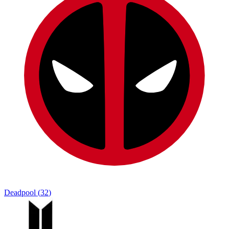
Deadpool
(
32
)