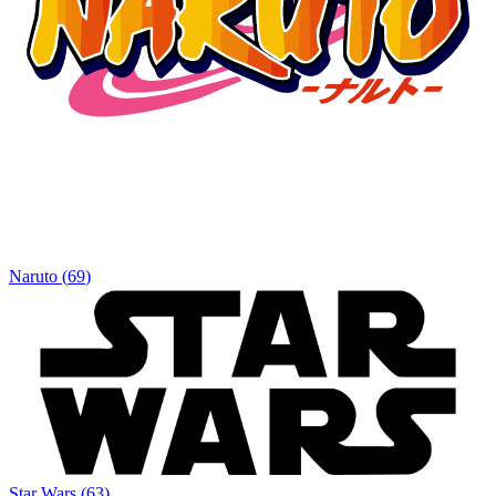
Naruto
(
69
)
Star Wars
(
63
)