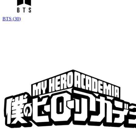
BTS
(
30
)