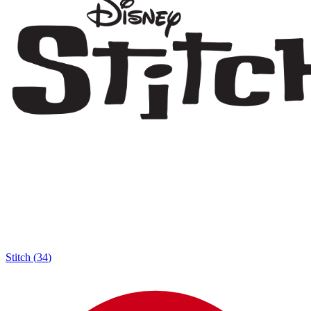
Stitch
(
34
)