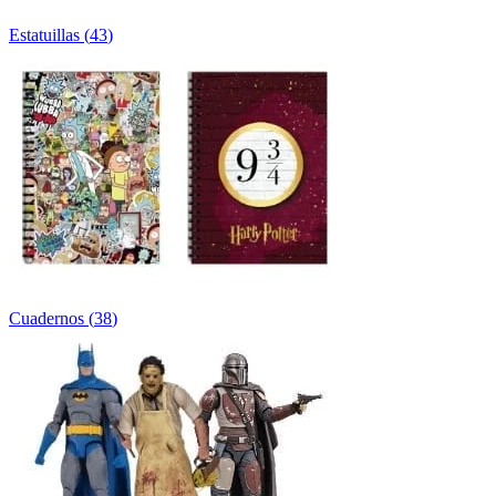
Estatuillas
(
43
)
Cuadernos
(
38
)