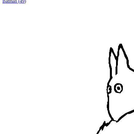
Batman
(
49
)