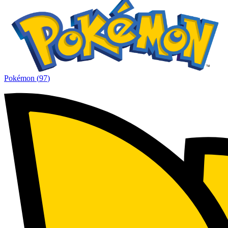
Pokémon
(
97
)