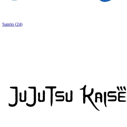
Sanrio
(
24
)