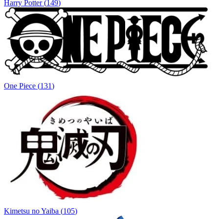
Harry Potter
(
149
)
One Piece
(
131
)
Kimetsu no Yaiba
(
105
)