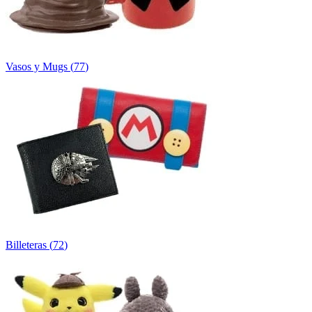
Vasos y Mugs
(
77
)
Billeteras
(
72
)