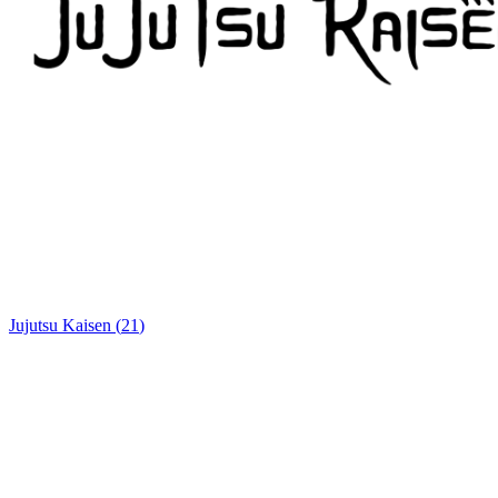
Jujutsu Kaisen
(
21
)