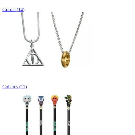
Gorras
(
14
)
Collares
(
11
)