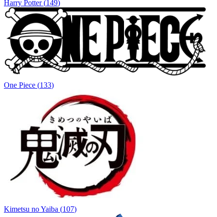
Harry Potter
(
149
)
One Piece
(
133
)
Kimetsu no Yaiba
(
107
)