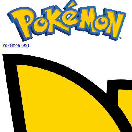
Pokémon
(
99
)