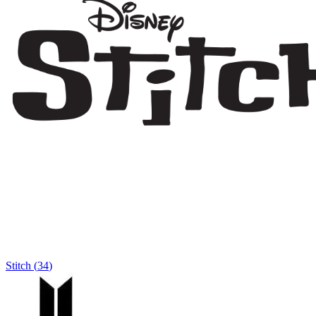
Stitch
(
34
)