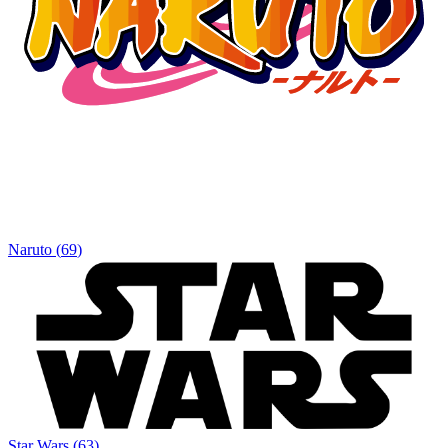
Naruto
(
69
)
Star Wars
(
63
)