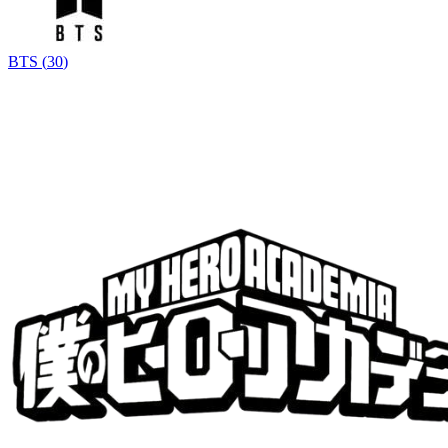
BTS
(
30
)