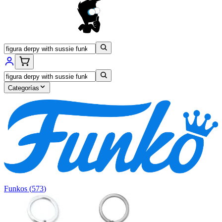
Categorías
Funkos
(
573
)