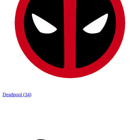
Deadpool
(
34
)