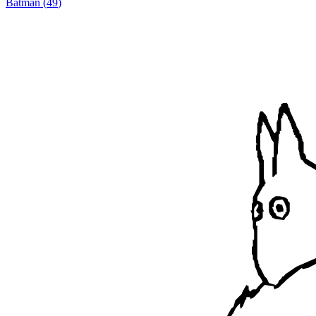
Batman
(
49
)