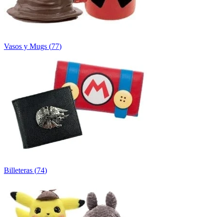
Vasos y Mugs
(
77
)
Billeteras
(
74
)