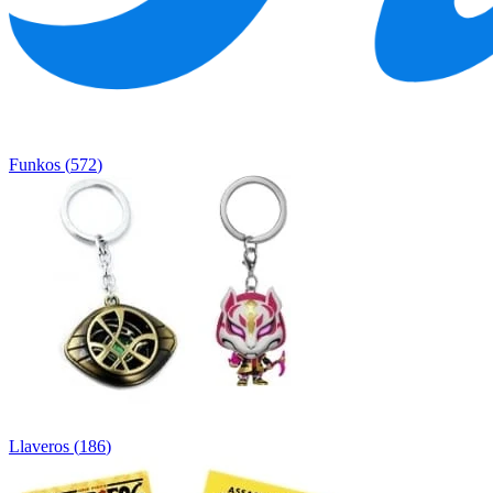
Funkos
(
572
)
Llaveros
(
186
)