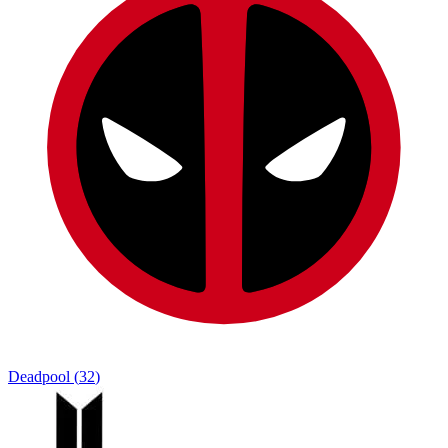
Deadpool
(
32
)