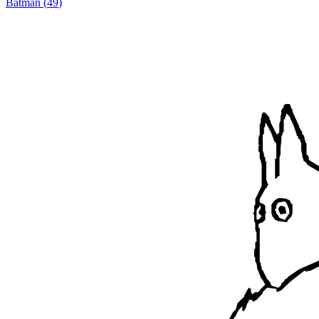
Batman
(
49
)