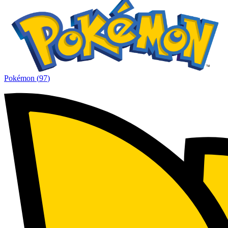
Pokémon
(
97
)