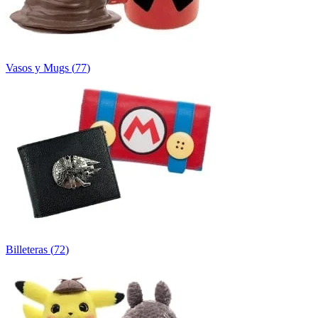
Vasos y Mugs
(
77
)
Billeteras
(
72
)