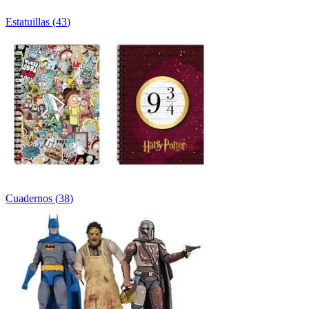
Estatuillas
(
43
)
Cuadernos
(
38
)