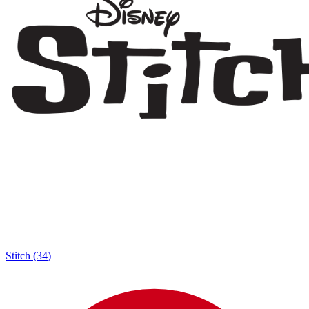
Stitch
(
34
)