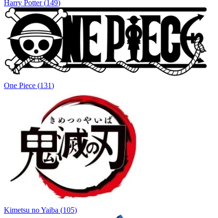
Harry Potter
(
149
)
One Piece
(
131
)
Kimetsu no Yaiba
(
105
)