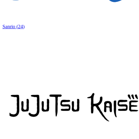
Sanrio
(
24
)