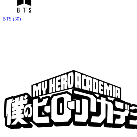
BTS
(
30
)