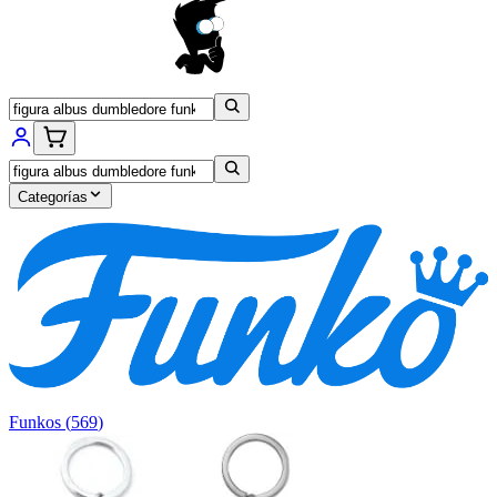
Categorías
Funkos
(
569
)