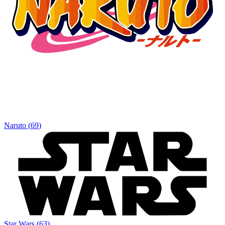
Naruto
(
69
)
Star Wars
(
63
)