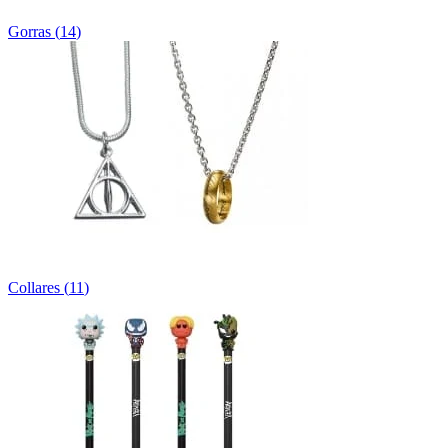
Gorras
(
14
)
Collares
(
11
)