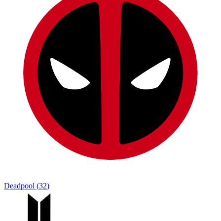
Deadpool
(
32
)