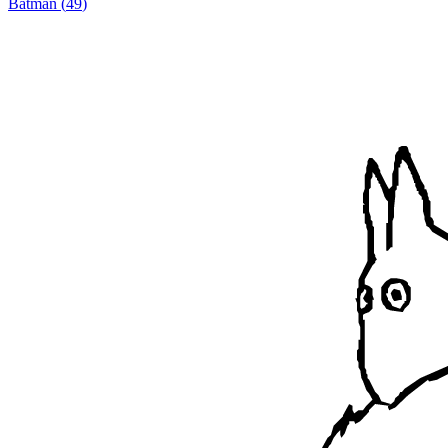
Batman
(
49
)