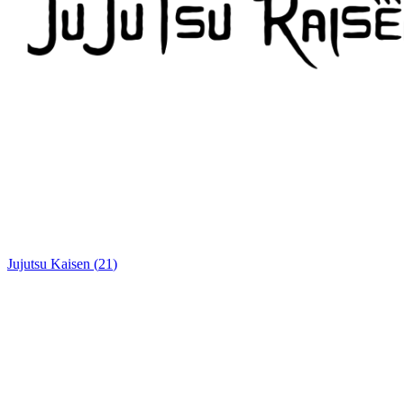
Jujutsu Kaisen
(
21
)