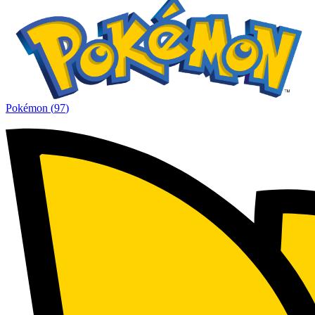
Pokémon
(
97
)