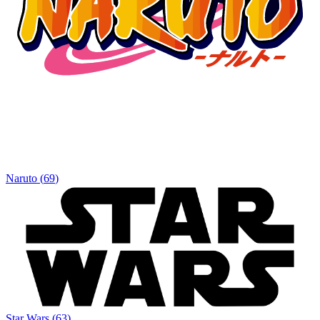
Naruto
(
69
)
Star Wars
(
63
)