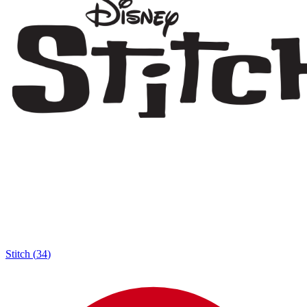
Stitch
(
34
)