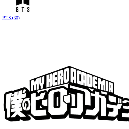
BTS
(
30
)