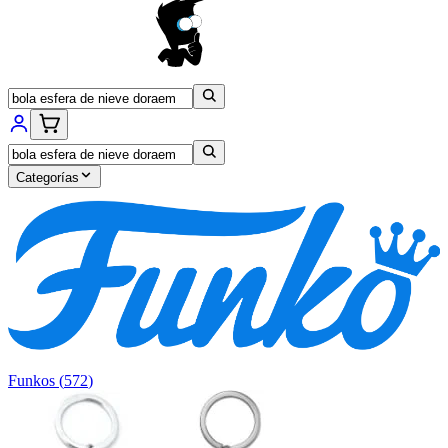
Categorías
Funkos
(
572
)