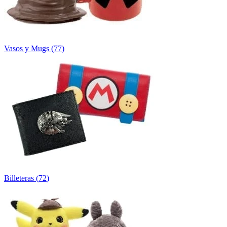
Vasos y Mugs
(
77
)
Billeteras
(
72
)