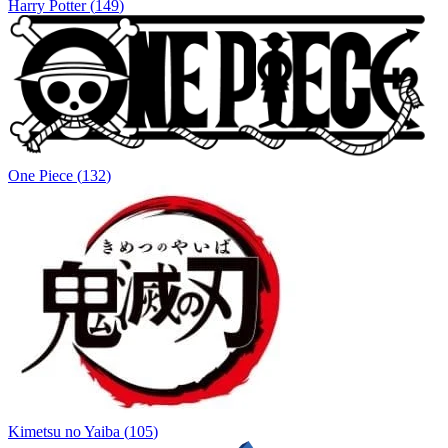
Harry Potter
(
149
)
One Piece
(
132
)
Kimetsu no Yaiba
(
105
)