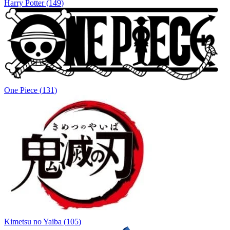
Harry Potter
(
149
)
One Piece
(
131
)
Kimetsu no Yaiba
(
105
)