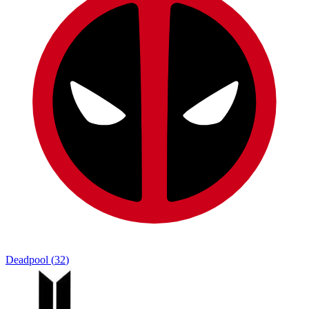
Deadpool
(
32
)