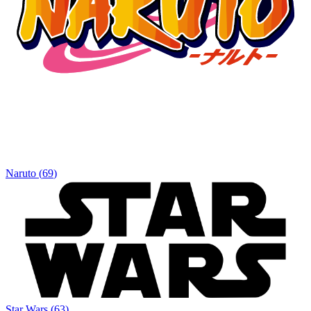
Naruto
(
69
)
Star Wars
(
63
)