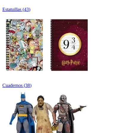
Estatuillas
(
43
)
Cuadernos
(
38
)