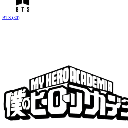
BTS
(
30
)