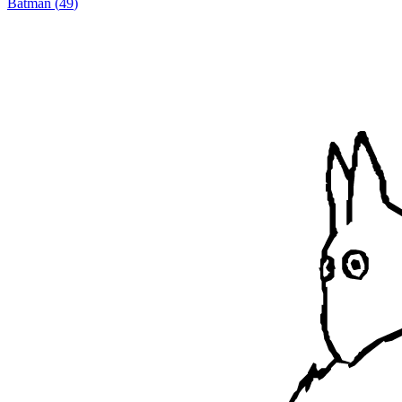
Batman
(
49
)