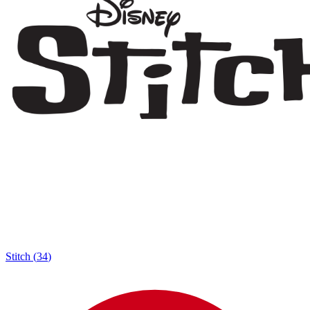
Stitch
(
34
)