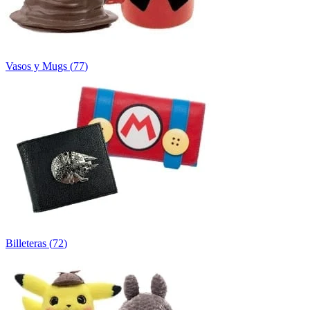
Vasos y Mugs
(
77
)
Billeteras
(
72
)