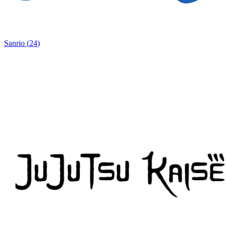
Sanrio
(
24
)