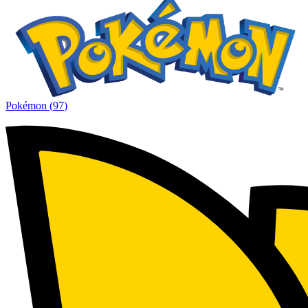
Pokémon
(
97
)