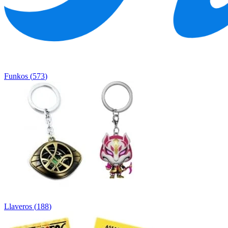
Funkos
(
573
)
Llaveros
(
188
)