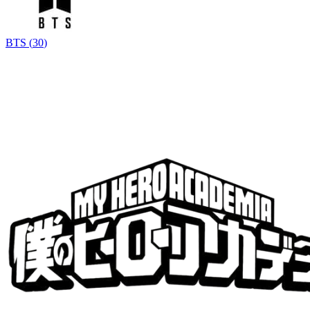
BTS
(
30
)