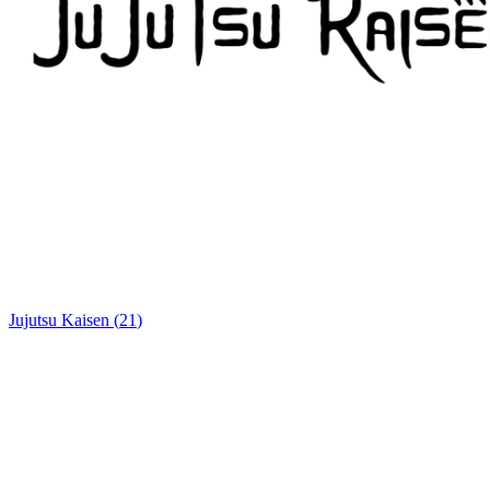
Jujutsu Kaisen
(
21
)