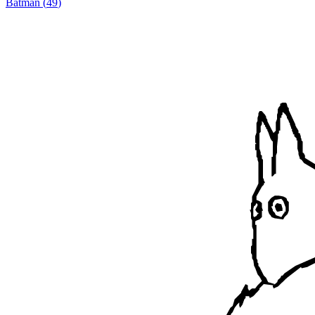
Batman
(
49
)