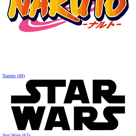
Naruto
(
69
)
Star Wars
(
63
)