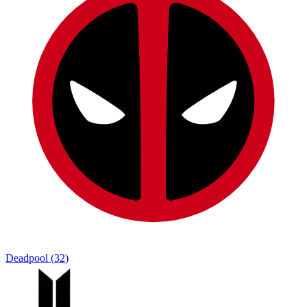
Deadpool
(
32
)