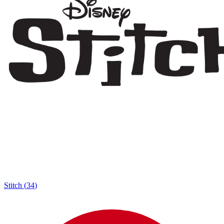
Stitch
(
34
)