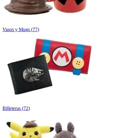
Vasos y Mugs
(
77
)
Billeteras
(
72
)