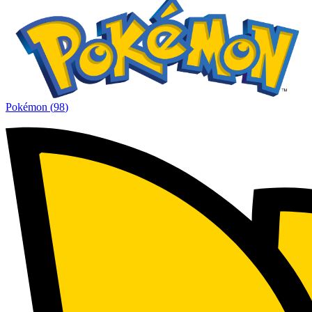
Pokémon
(
98
)