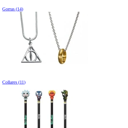
Gorras
(
14
)
Collares
(
11
)