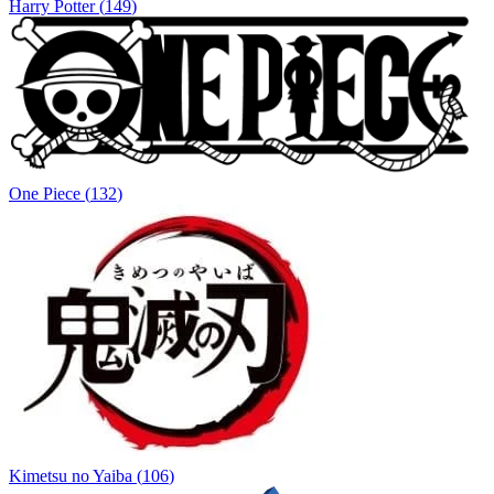
Harry Potter
(
149
)
One Piece
(
132
)
Kimetsu no Yaiba
(
106
)