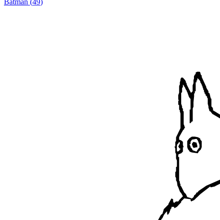
Batman
(
49
)