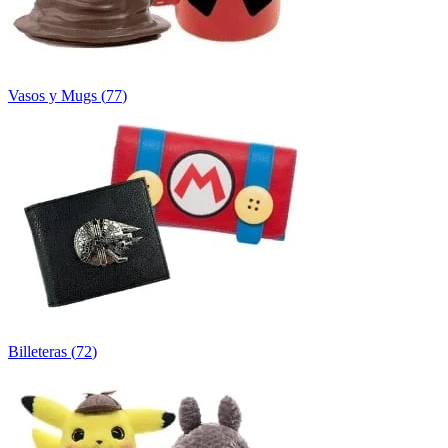
Vasos y Mugs
(
77
)
Billeteras
(
72
)