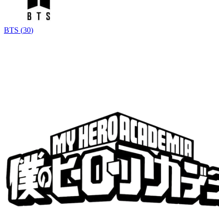
BTS
(
30
)