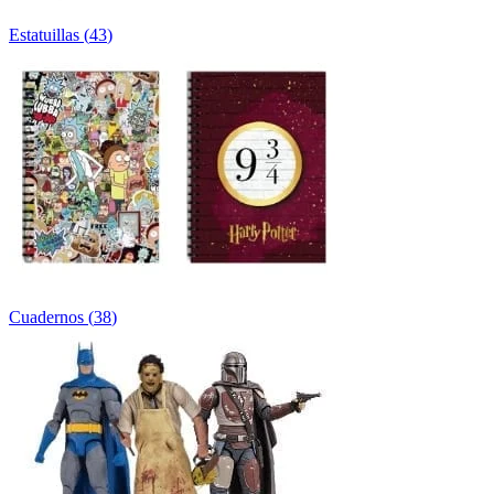
Estatuillas
(
43
)
Cuadernos
(
38
)