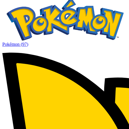
Pokémon
(
97
)