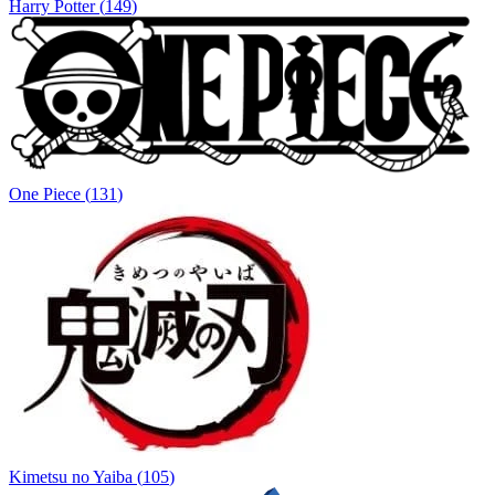
Harry Potter
(
149
)
One Piece
(
131
)
Kimetsu no Yaiba
(
105
)