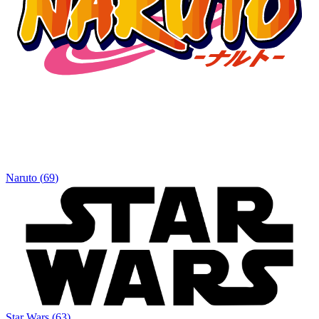
Naruto
(
69
)
Star Wars
(
63
)