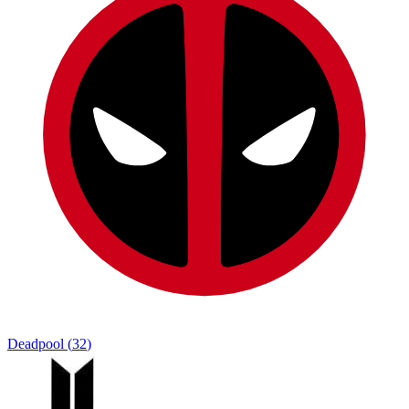
Deadpool
(
32
)