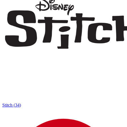
Stitch
(
34
)