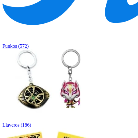
Funkos
(
572
)
Llaveros
(
186
)