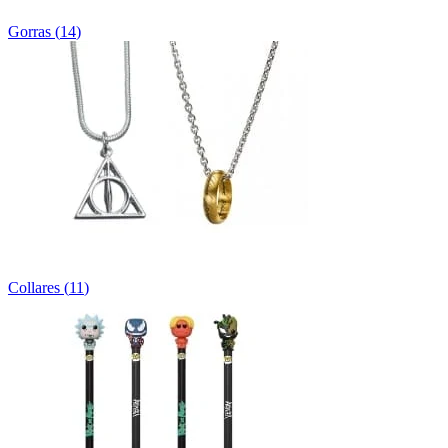
Gorras
(
14
)
Collares
(
11
)