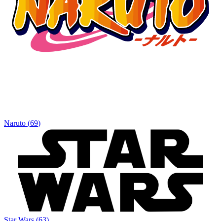
Naruto
(
69
)
Star Wars
(
63
)