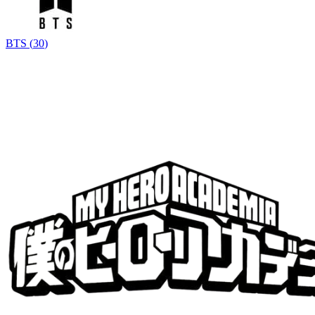
BTS
(
30
)