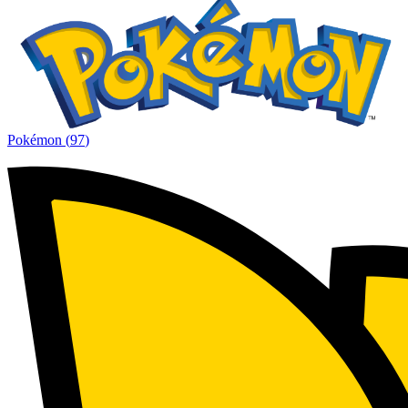
Pokémon
(
97
)