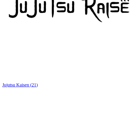
Jujutsu Kaisen
(
21
)