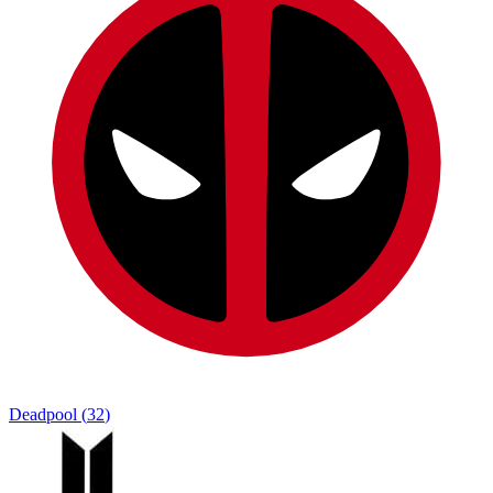
Deadpool
(
32
)