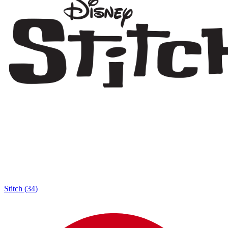
Stitch
(
34
)