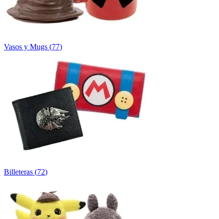
Vasos y Mugs
(
77
)
Billeteras
(
72
)