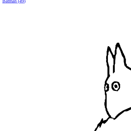
Batman
(
49
)