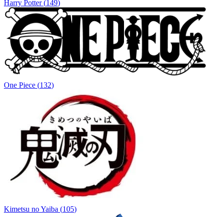
Harry Potter
(
149
)
One Piece
(
132
)
Kimetsu no Yaiba
(
105
)