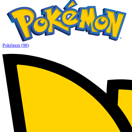
Pokémon
(
98
)