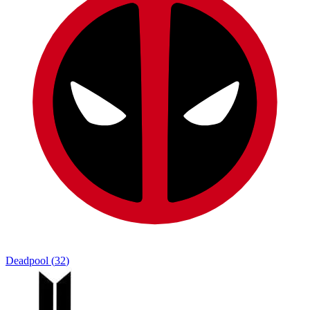
Deadpool
(
32
)