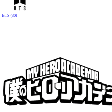
BTS
(
30
)