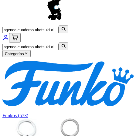
Categorías
Funkos
(
573
)