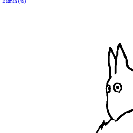
Batman
(
49
)