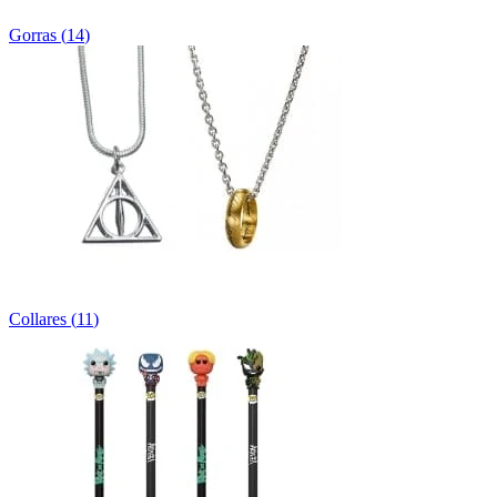
Gorras
(
14
)
Collares
(
11
)