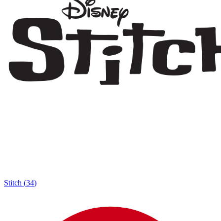
Stitch
(
34
)