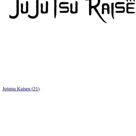
Jujutsu Kaisen
(
21
)