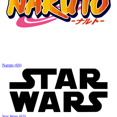
Naruto
(
69
)
Star Wars
(
63
)