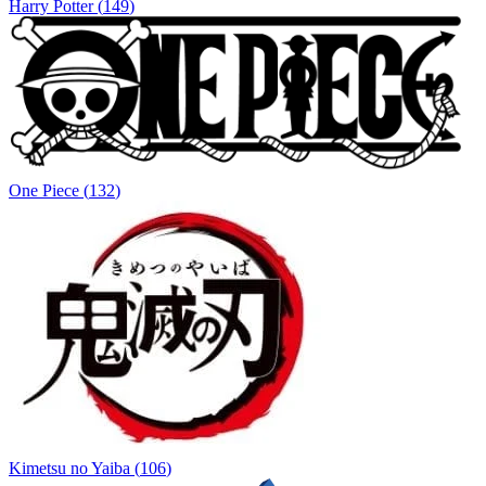
Harry Potter
(
149
)
One Piece
(
132
)
Kimetsu no Yaiba
(
106
)