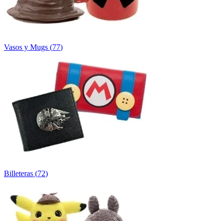
Vasos y Mugs
(
77
)
Billeteras
(
72
)