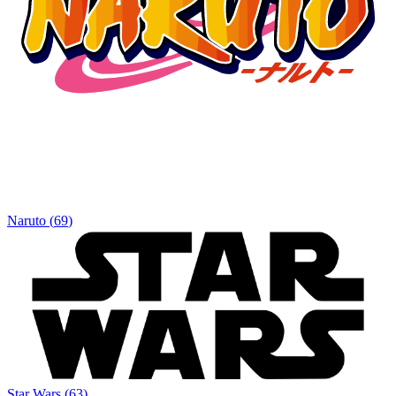
Naruto
(
69
)
Star Wars
(
63
)