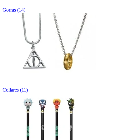
Gorras
(
14
)
Collares
(
11
)