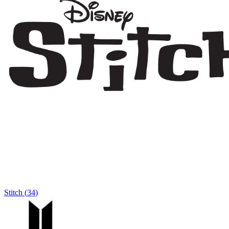
Stitch
(
34
)