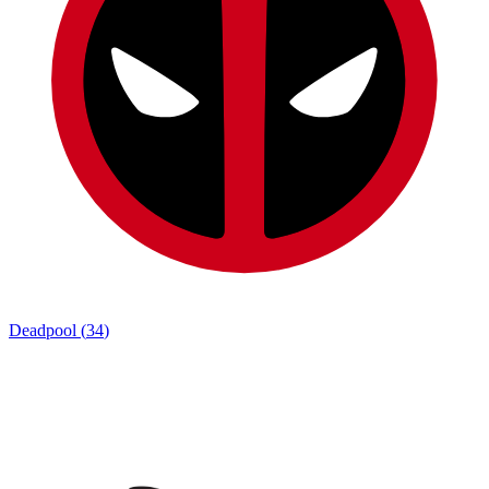
Deadpool
(
34
)