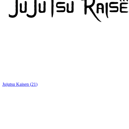
Jujutsu Kaisen
(
21
)