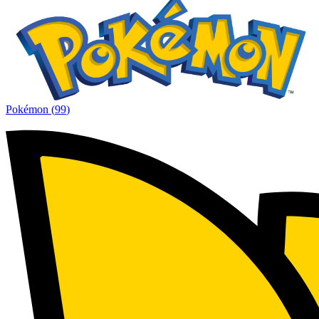
Pokémon
(
99
)