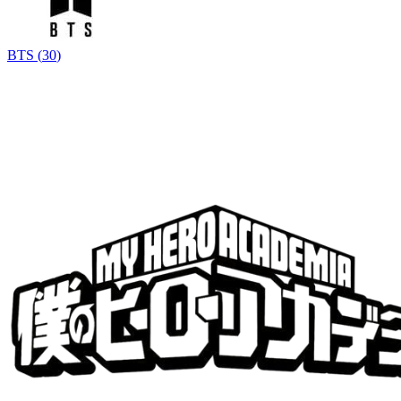
BTS
(
30
)