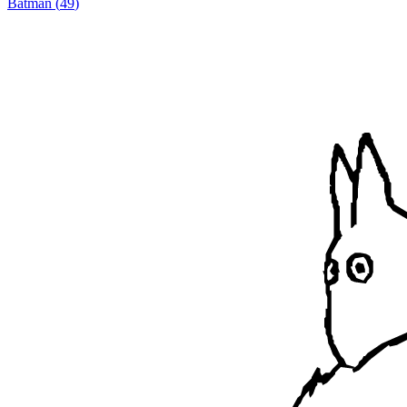
Batman
(
49
)