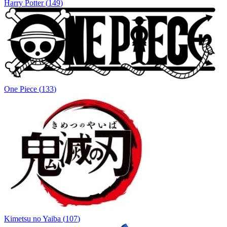
Harry Potter
(
149
)
One Piece
(
133
)
Kimetsu no Yaiba
(
107
)