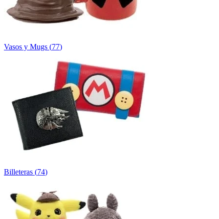
Vasos y Mugs
(
77
)
Billeteras
(
74
)