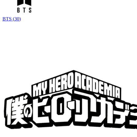
BTS
(
30
)