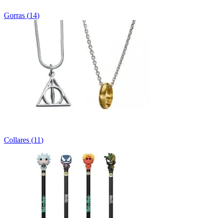
Gorras
(
14
)
Collares
(
11
)