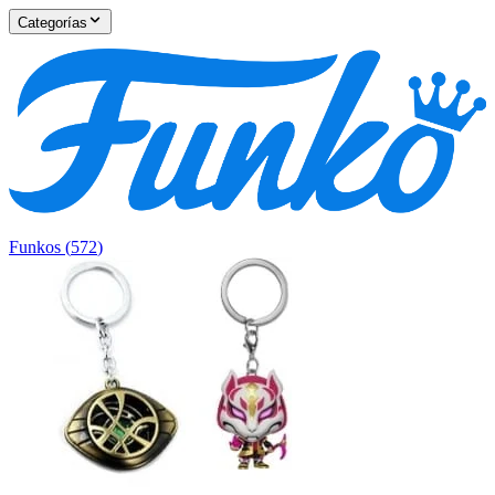
Categorías
Funkos
(
572
)