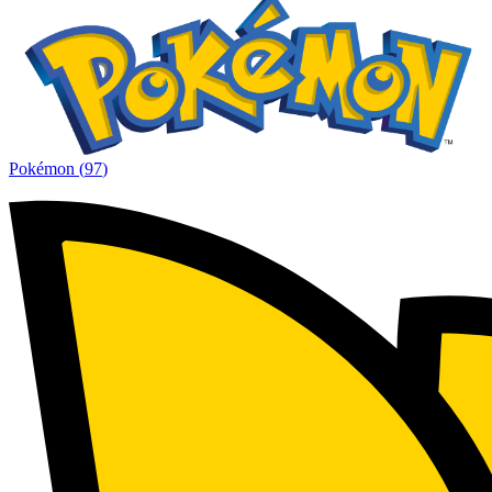
Pokémon
(
97
)