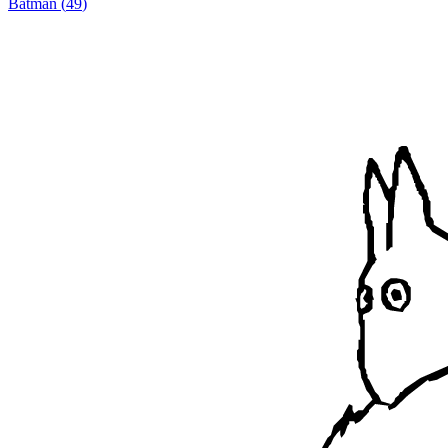
Batman
(
49
)