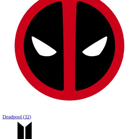
Deadpool
(
32
)