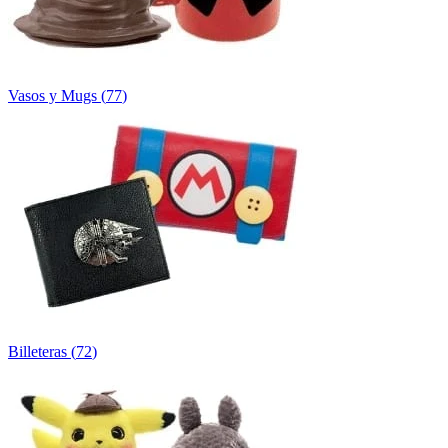
Vasos y Mugs
(
77
)
Billeteras
(
72
)