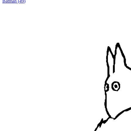
Batman
(
49
)