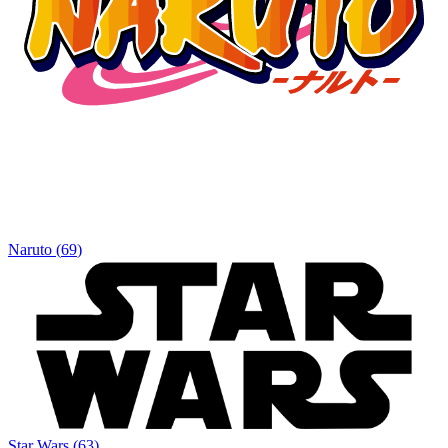
Naruto
(
69
)
Star Wars
(
63
)