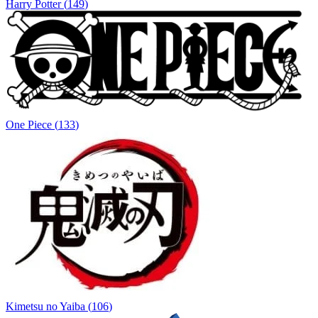
Harry Potter
(
149
)
One Piece
(
133
)
Kimetsu no Yaiba
(
106
)