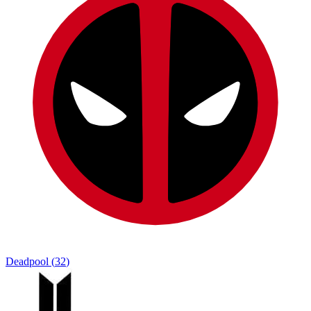
Deadpool
(
32
)