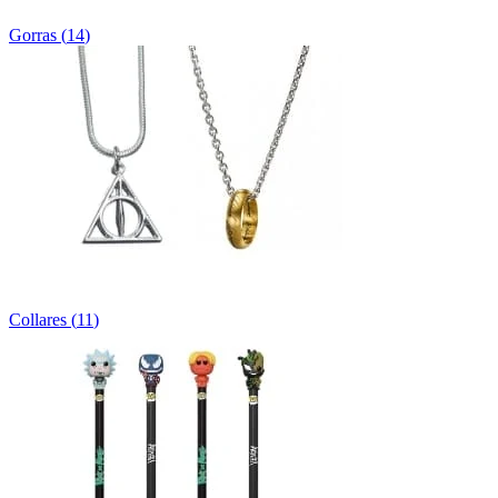
Gorras
(
14
)
Collares
(
11
)