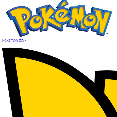
Pokémon
(
99
)