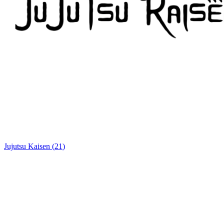
Jujutsu Kaisen
(
21
)