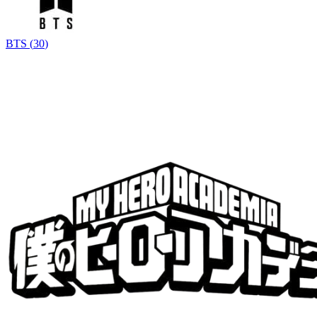
BTS
(
30
)