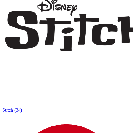
Stitch
(
34
)