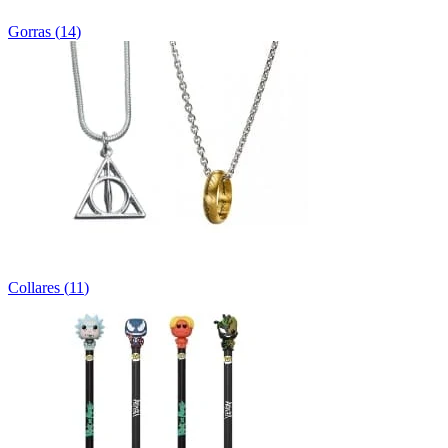
Gorras
(
14
)
Collares
(
11
)