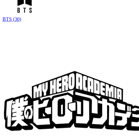
BTS
(
30
)