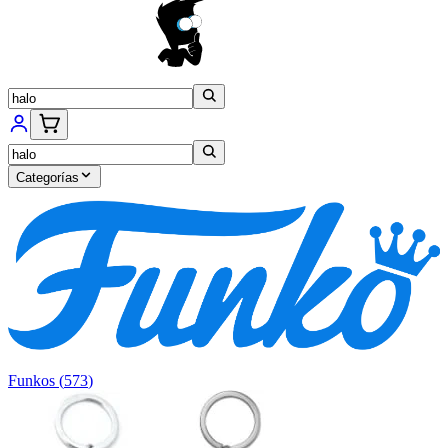
Categorías
Funkos
(
573
)