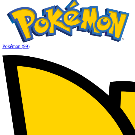
Pokémon
(
99
)