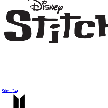
Stitch
(
34
)