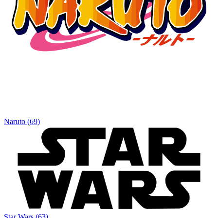
Naruto
(
69
)
Star Wars
(
63
)