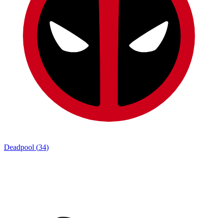
Deadpool
(
34
)