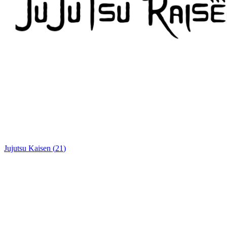
Jujutsu Kaisen
(
21
)