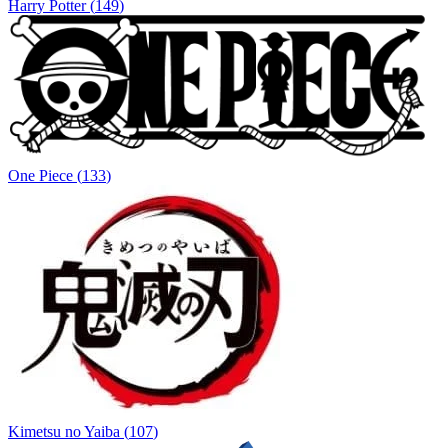
Harry Potter
(
149
)
One Piece
(
133
)
Kimetsu no Yaiba
(
107
)