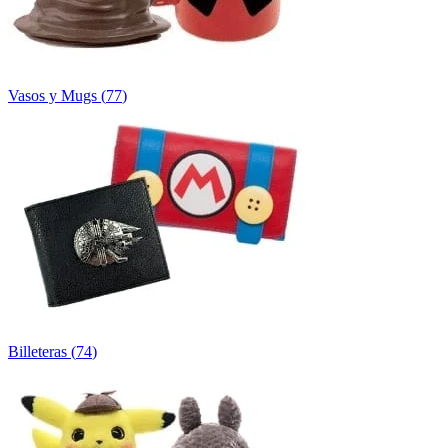
Vasos y Mugs
(
77
)
Billeteras
(
74
)