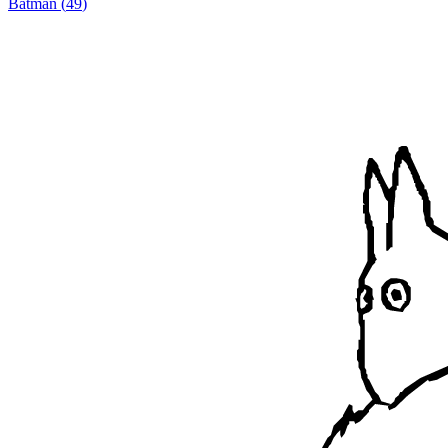
Batman
(
49
)