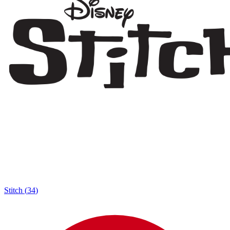
Stitch
(
34
)