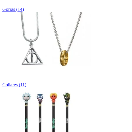
Gorras
(
14
)
Collares
(
11
)