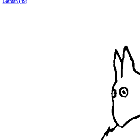
Batman
(
49
)