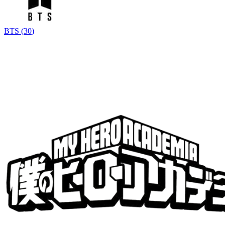
BTS
(
30
)