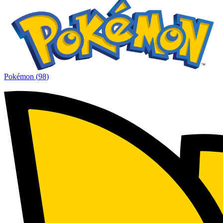
Pokémon
(
98
)