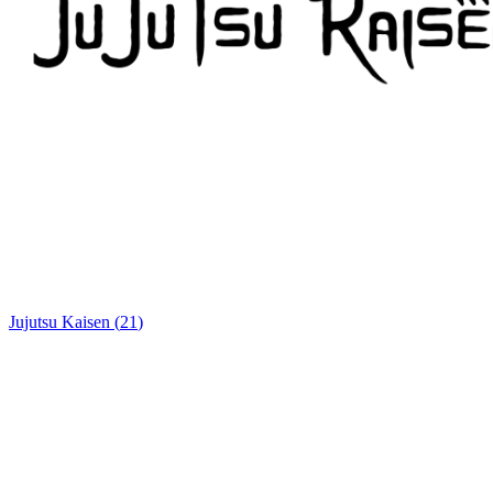
Jujutsu Kaisen
(
21
)