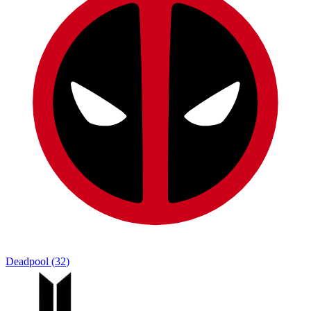
Deadpool
(
32
)