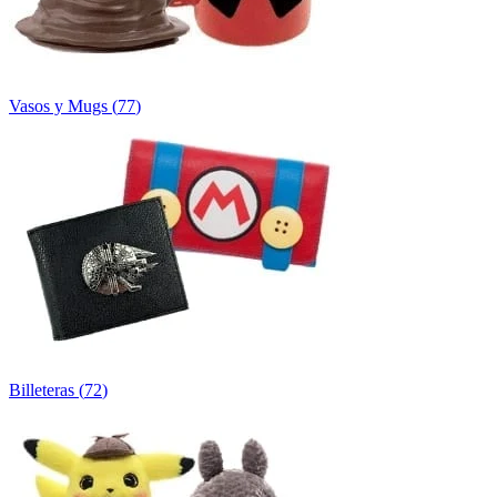
Vasos y Mugs
(
77
)
Billeteras
(
72
)