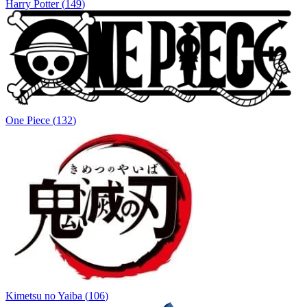
Harry Potter
(
149
)
One Piece
(
132
)
Kimetsu no Yaiba
(
106
)