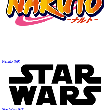
Naruto
(
69
)
Star Wars
(
63
)