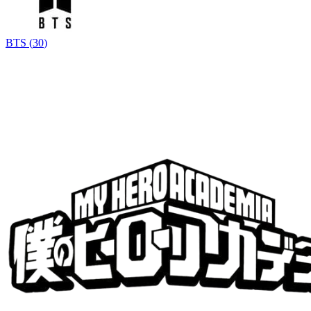
BTS
(
30
)