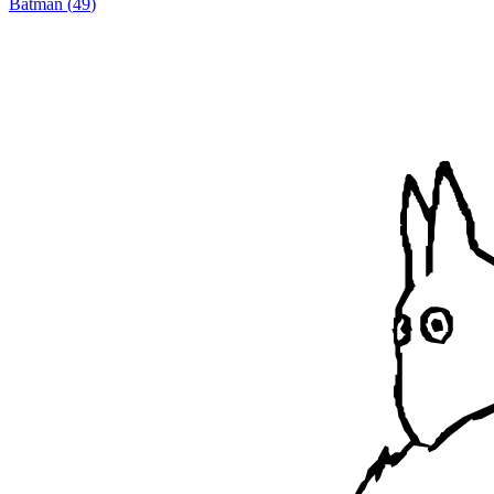
Batman
(
49
)