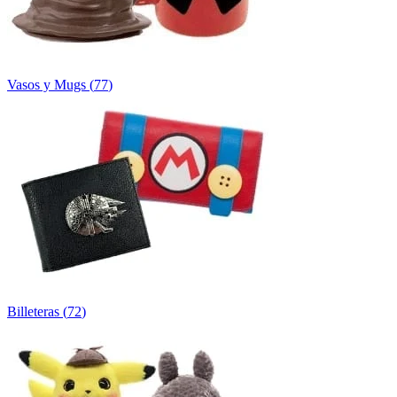
Vasos y Mugs
(
77
)
Billeteras
(
72
)