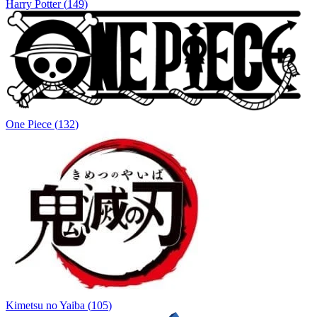
Harry Potter
(
149
)
One Piece
(
132
)
Kimetsu no Yaiba
(
105
)