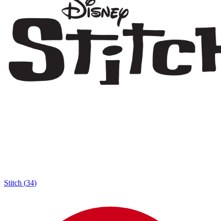
Stitch
(
34
)