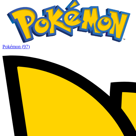
Pokémon
(
97
)