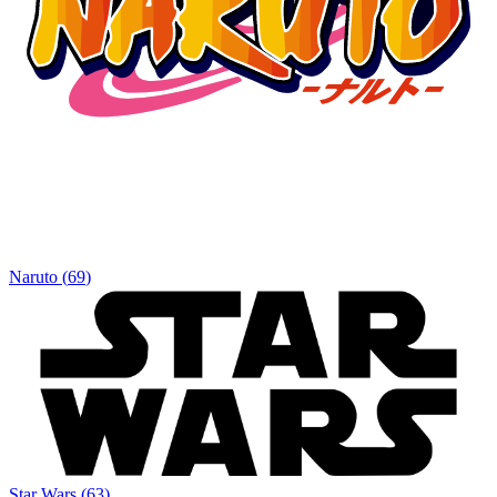
Naruto
(
69
)
Star Wars
(
63
)