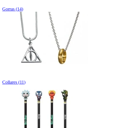
Gorras
(
14
)
Collares
(
11
)