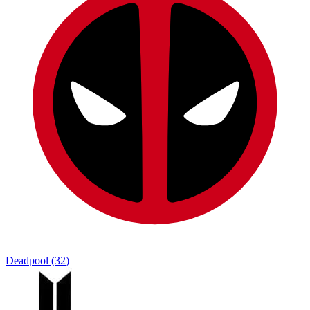
Deadpool
(
32
)