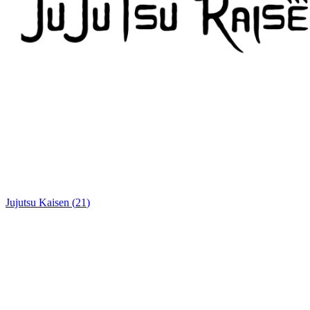
Jujutsu Kaisen
(
21
)