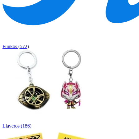
Funkos
(
572
)
Llaveros
(
186
)