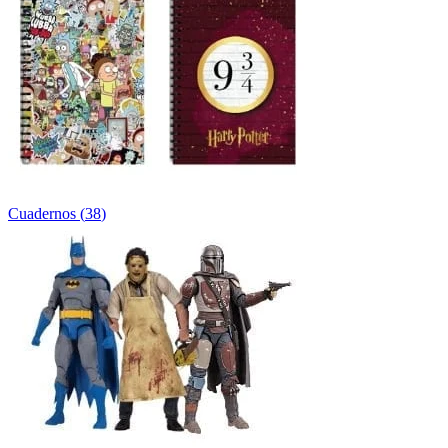
Cuadernos
(
38
)