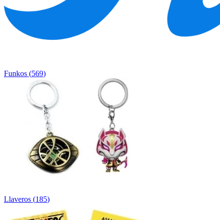
Funkos
(
569
)
Llaveros
(
185
)